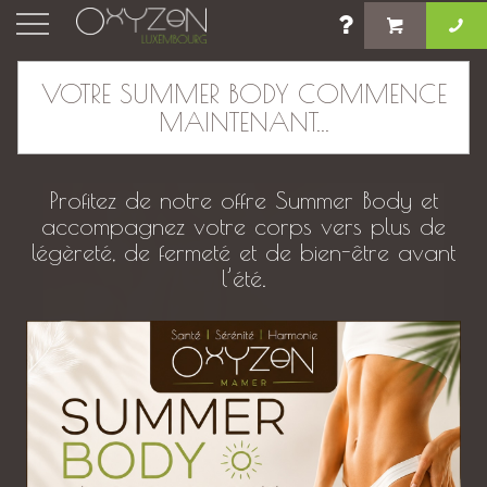
×
VOTRE SUMMER BODY COMMENCE
MAINTENANT...
Réflexologie Plantaire
Profitez de notre offre Summer Body et
accompagnez votre corps vers plus de
légèreté, de fermeté et de bien-être avant
l’été.