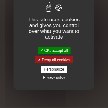
DÉCOUVRIR
OFFRIR
This site uses cookies
and gives you control
over what you want to
activate
OK, accept all
Deny all cookies
Personalize
Privacy policy
Massage et soin en Duo Détente
DÉCOUVRIR
OFFRIR