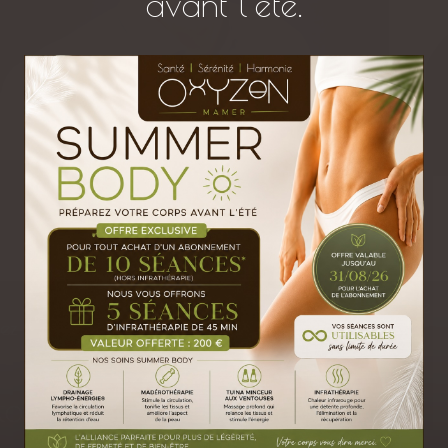
avant l’été.
En savoir plus sur Cédric
Chez OXYZEN Mamer Luxembourg, votre bien
ez vivre une expérience unique, laissez-vous porter pa
passe.
tos de notre centre