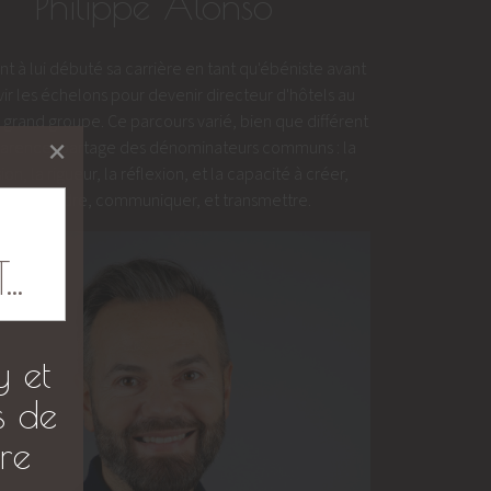
Philippe Alonso
quant à lui débuté sa carrière en tant qu'ébéniste avant
vir les échelons pour devenir directeur d'hôtels au
n grand groupe. Ce parcours varié, bien que différent
×
arence, partage des dénominateurs communs : la
ion, la rigueur, la réflexion, et la capacité à créer,
comprendre, communiquer, et transmettre.
.
y et
s de
re