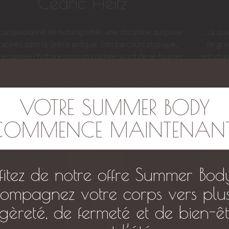
Cédric Heitz
.est un passionné de naturopathie, une discipline qui puise
......a 
racines dans la Grèce antique. Son parcours atypique,
de gra
 enseigné l'histoire dans un collège avant de se tourner
sein d'u
 le bien-être, témoigne de sa capacité à conjuguer sa
en app
passion pour le bien-être avec des compétences
précis
pédagogiques.
VOTRE SUMMER BODY
COMMENCE MAINTENANT..
fitez de notre offre Summer Bod
ompagnez votre corps vers plu
égèreté, de fermeté et de bien-êt