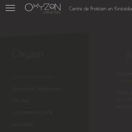
Centre de Praticien en Kinésiolo
Oxyzen
C'est a
Le centre bien-être
à côté 
Questions / Réponses
Cédric &
ont créé
Vos avis
ressourc
La presse en parle
Actualités