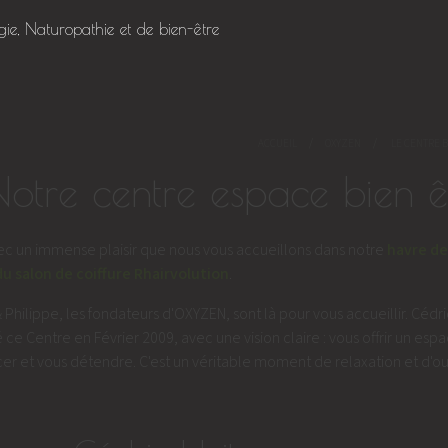
gie, Naturopathie et de bien-être
PAGE COURAN
ACCUEIL
OXYZEN
LE CENTRE 
Notre centre espace bien 
vec un immense plaisir que nous vous accueillons dans notre
havre de
du salon de coiffure Rhairvolution
.
 Philippe, les fondateurs d'OXYZEN, sont là pour vous accueillir. Cédr
 ce Centre en Février 2009, avec une vision claire : vous offrir un es
er et vous détendre. C'est un véritable moment de relaxation et d'ou