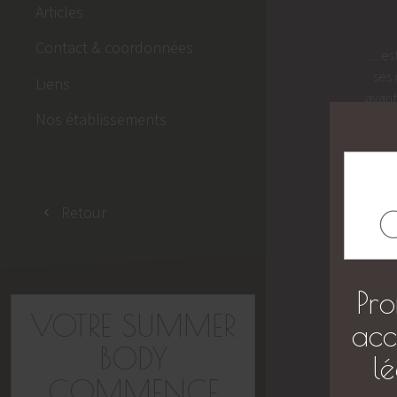
Articles
Contact & coordonnées
.....
ses 
Liens
ayant
Nos établissements
vers
Retour
Pro
VOTRE SUMMER
acc
BODY
l
COMMENCE