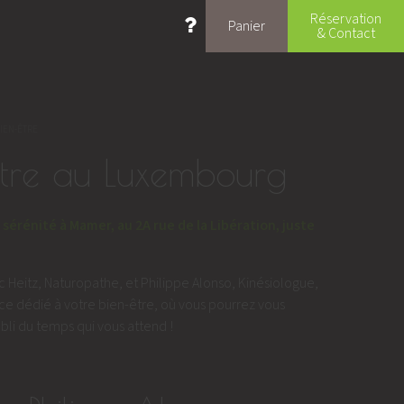
Réservation
Panier
& Contact
TE :
BIEN-ÊTRE
être au Luxembourg
 sérénité à Mamer, au 2A rue de la Libération, juste
ic Heitz, Naturopathe, et Philippe Alonso, Kinésiologue,
pace dédié à votre bien-être, où vous pourrez vous
bli du temps qui vous attend !