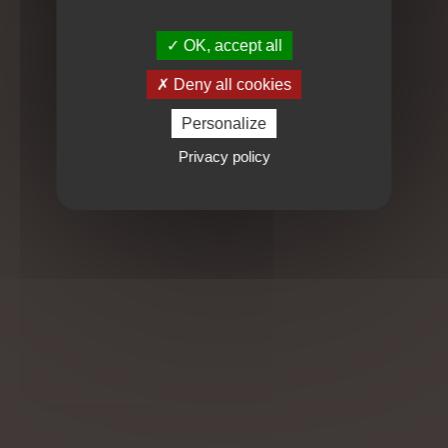
enveloppant, à l'huile chaude.
Il fait partie de la culture
OK, accept all
indienne.Au même titre que
les autres
massages
, il est
Deny all cookies
pratiqué couramment depuis
Personalize
plus de 5000 ans.
N'oublions pas que
Ayurveda
Privacy policy
signifie science de la vie,
les
femmes enceintes
sont
concernées de près !!! Les
gestes et l'enchaînement sont
adaptés tout spécialement à
la grande sensibilité de la
femme enceinte
.
Les bienfaits du massage femme enceinte
ayurvédique
Bien-être
et
sérénité