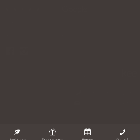
4,7/5 sur
Sur RDV du lundi au samedi* : 9h à 22h
2A rue de la Libération - L-8245 - Mamer, Luxembourg
Réservez votre soin
sur notre agenda en ligne
00352 661 271 063
contact@oxyzen.lu
Mentions légales
|
Prestations
Bons cadeaux
Réserver
Contact