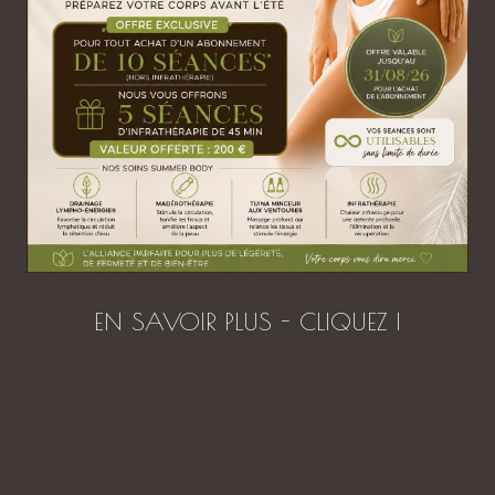
1h
| 94 €
Prendre RDV
Offrir ce soin
EN SAVOIR PLUS - CLIQUEZ I
Notre
massage femme enceinte
procure un
moment unique pour
la maman et le bébé
,
redonne de l
'énergie
, réduit les
tensions
et la
fatigue
, adoucit et assouplit la peau, renforce
les liens de la
maman
avec
bébé
, prépare à un
accouchement
harmonieux
...