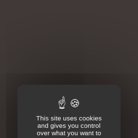
100% naturel, efficace et durable.
La Cellulite a tendance à s’installer et parfois
durablement au niveau des cuisses et des fessiers, mais
la Madérothérapie est là pour la déloger.
C'est un massage indolore, non invasif
L’effet massant des outils en bois spécialement conçu
vont peu à peu casser les cellules graisseuses, affiner le
grain de peau, ce qui en fait un soin très efficace pour
combattre la cellulite et quel que soit son type.
L'effet drainant et l'action sur la circulation sanguine et
lymphatique permet de soulager les jambes lourdes, de
galber le fessier, de tonifier, de raffermir, de sculpter et
This site uses cookies
évidement d'éliminer les toxines.
and gives you control
over what you want to
Des résultats visibles dès les premières séances et