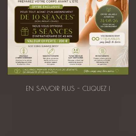
1h
| 104 €
Prendre RDV
Offrir ce soin
EN SAVOIR PLUS - CLIQUEZ I
Nos séances de Madérothérapie sont associé à
du Drainage Lympho-Énergie®
afin d'éliminer les toxines, libérer, remodeler
votre silhouette et dégonfler les partie traitées