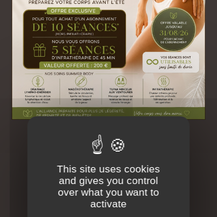
45 min
| 74 €
Prendre RDV
Offrir ce soin
Une zone au choix : Mains, Dos, Pieds, Crâne,
EN SAVOIR PLUS - CLIQUEZ I
Jambes
This site uses cookies
and gives you control
over what you want to
Déconseillé aux Femmes Enceintes
activate