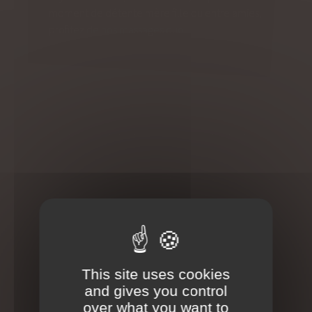
moment de détente mère fille ou entre amies,
profitez de nos massages duo.
Déconseillé aux Femmes Enceintes
Massage en duo détente – Un moment de bien-être à
partager
Vivez un instant de détente profonde à deux, dans une
ambiance douce et harmonieuse. Que ce soit en
couple, entre amis ou en famille, le massage en duo est
l’occasion parfaite de se recentrer ensemble et de
lâcher prise.
This site uses cookies
Pour ce soin en simultané, nous vous proposons deux
and gives you control
types de massages bien-être :
over what you want to