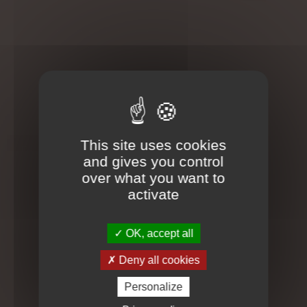
Explorez une expérience sensorielle exclusive avec
notre massage en duo ciblé. Ce massage va cibler
spécifiquement les zones de tension, libérant ainsi les
nœuds profonds du stress quotidien. Zones crâne,
visage, dos ou jambes.
This site uses cookies
En savoir plus
and gives you control
over what you want to
Ce massage en duo harmonise les énergies, créant une
activate
symbiose apaisante entre vous et votre partenaire. Les
bienfaits vont bien au-delà de la détente physique,
OK, accept all
touchant également l'équilibre émotionnel. Les
mouvements précis, créent une danse thérapeutique,
Deny all cookies
stimulant la circulation, apaisant le système nerveux et
procurant une profonde sensation de bien-être.
Personalize