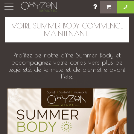
×
VOTRE SUMMER BODY COMMENCE
MAINTENANT...
Nos établissements
Profitez de notre offre Summer Body et
accompagnez votre corps vers plus de
légèreté, de fermeté et de bien-être avant
l’été.
00352 661 271 063
contact@oxyzen.lu
2A rue de la Libération
L-8245 - Mamer, Luxembourg