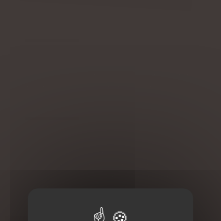
Origine :
Le massage du bébé est une habitude familiale ancrée
depuis des millénaires.
La maman a été massée pendant sa grossesse et elle
prend le relais à la naissance de son bébé.
Déroulement d'une séance :
Le bébé est installé sur un coussin ou sur les genoux du
papa ou de la maman.
C'est un protocole complet de tout le corps, le visage,
l'abdomen, les bras, les mains, les jambes, les pieds puis
le dos. Les manoeuvres incluent des effleurages, des
pétrissages doux et des pressions