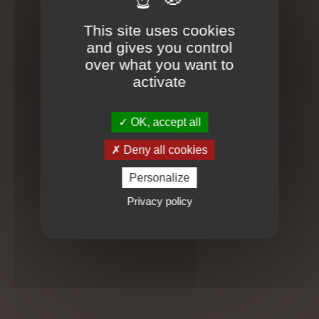
En savoir plus
This site uses cookies
and gives you control
Les bienfaits du massage Bébé
over what you want to
activate
Le massage
permet au tout-
OK, accept all
petit de
s'éveiller
Deny all cookies
doucement à la
vie en
Personalize
prolongeant le
Privacy policy
contact
sécurisant et
réconfortant qu'il a connu pendant neuf mois...
Ce toucher affectueux est un merveilleux moment
privilégié de partage avec votre bébé, de re-connaissance
mutuelle, de communication, de don d'amour, de