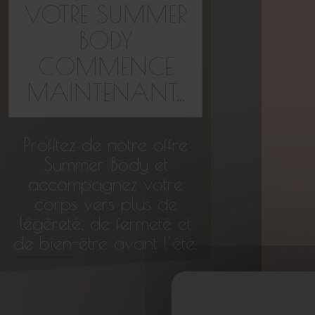
VOTRE SUMMER
En 
BODY
COMMENCE
La perso
fois.
MAINTENANT...
Le massa
A qui
Profitez de notre offre
Summer Body et
A tout l
accompagnez votre
problème
corps vers plus de
affaibli.
légèreté, de fermeté et
L'alter
de bien-être avant l’été.
soulage
La circu
Comm