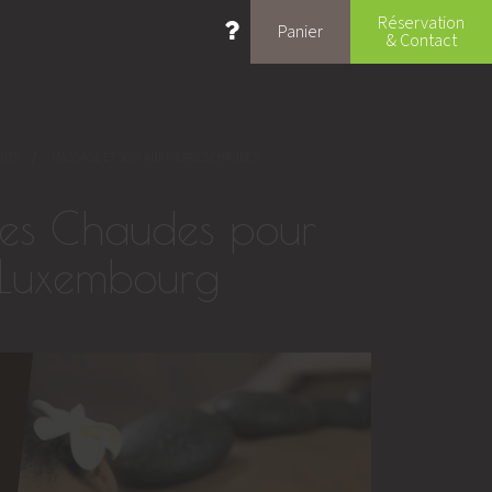
Réservation
Panier
& Contact
PAGE COURANTE :
ANTS
MASSAGE ET SOIN AUX PIERRES CHAUDES
res Chaudes pour
Luxembourg