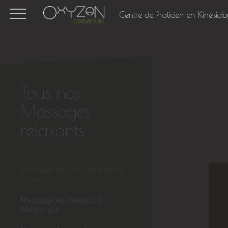
Centre de Praticien en Kinésiolo
Tous nos
Massages
relaxants
Massage et soin aux Pierres
Chaudes
Massage Ayurvedique
Abhyanga