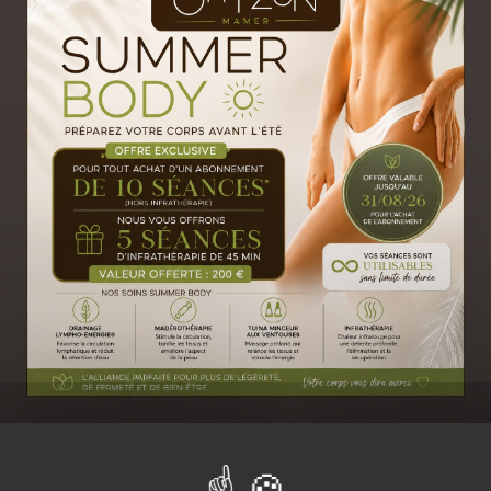
savoir plus
nne qui reçoit ce soin finit par s'abandonner à une multiplicité de se
ge avec les pierres de basalte, les pierres marines et les marbres,
 s'adresse t-il?
e monde, bien qu'il puisse y avoir des contre-indications; Diabète,
s vasculaires importants, ou encore si le système immunitaire est t
nance des
pierres chaudes
et fraîches contribue entre autre au
ment des tensions musculaires profondes et des douleurs chroniques
lation sanguine et le flux
énergétique
se rétablissent.
EN SAVOIR PLUS - CLIQUEZ I
ent se déroule une séance?