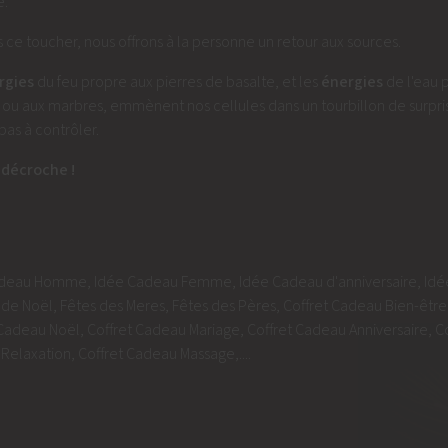
.
s ce toucher, nous offrons à la personne un retour aux sources.
rgies
du feu propre aux pierres de basalte, et les
énergies
de l'eau 
 ou aux marbres, emmènent nos cellules dans un tourbillon de surpri
 pas à contrôler.
 décroche !
adeau Homme
,
Idée Cadeau Femme
,
Idée Cadeau d'anniversaire
,
Idé
de Noël
,
Fêtes des Meres
,
Fêtes des Pères
,
Coffret Cadeau Bien-être
 Cadeau Noël
,
Coffret Cadeau Mariage
,
Coffret Cadeau Anniversaire
,
C
Relaxation
,
Coffret Cadeau Massage
,....