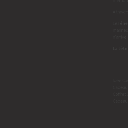
membre
A traver
Les
éne
marines
n'arrive
La tête
Idée C
Cadeau 
Coffret
Cadeau 