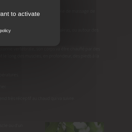
 thérapeute a disposé sur la table de massage de
ant to activate
 au devant du corps, certains chakras, ou autour des
policy
olonne vertébrale, son corps va être chauffé par des
nt le long des muscles, en profondeur, des pieds à la
mpératures.
mer.
rend très réceptif au chaud qui va suivre.
scle ou d'un