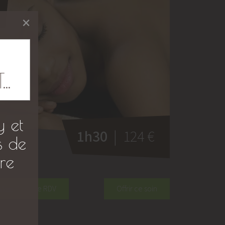
×
.
y et
1h30
| 124 €
s de
re
Prendre RDV
Offrir ce soin