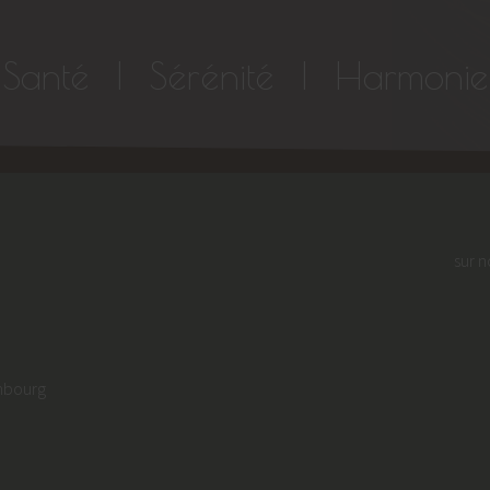
Santé | Sérénité | Harmonie
sur n
embourg