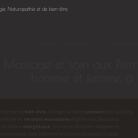
gie, Naturopathie et de bien-être
ACCUEIL
MASSAGES BIEN-ÊTRE SOLO & DUO
TOUS NOS MASSAGES RELAX
Massage et soin aux Pier
homme et femme à 
Entretien le
bien-être
, soulage certaines
tensions
liées au stress,
relâche les
tensions musculaires
et générales, favorise la
circulation
énergétique
, favorise la circulation sanguine et
lymphatique, aide à éliminer les toxines et adoucit la peau.