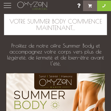
×
VOTRE SUMMER BODY COMMENCE
MAINTENANT...
Massage SENIORS homme et femme
à Luxembourg
Profitez de notre offre Summer Body et
accompagnez votre corps vers plus de
légèreté, de fermeté et de bien-être avant
l’été.