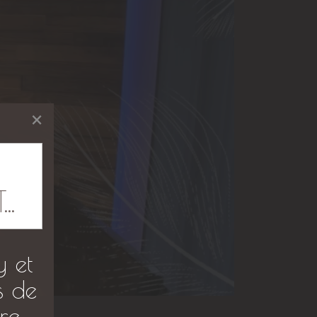
×
.
y et
s de
re