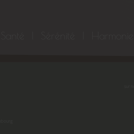
Santé | Sérénité | Harmonie
sur n
embourg