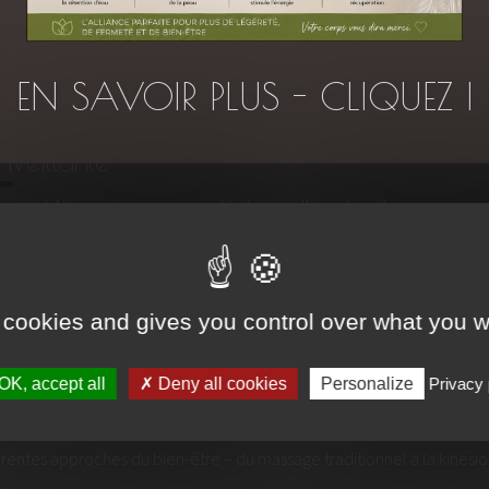
ZEN Luxembourg ?
EN SAVOIR PLUS - CLIQUEZ I
veillante
respect. Nos praticiens prennent le temps d’écouter, d’accompagner e
tre-ville
 cookies and gives you control over what you w
tumulte du quotidien pour entrer dans un cocon de calme. Notre jardin 
OK, accept all
Deny all cookies
Personalize
Privacy 
érentes approches du bien-être – du massage traditionnel à la kinésio