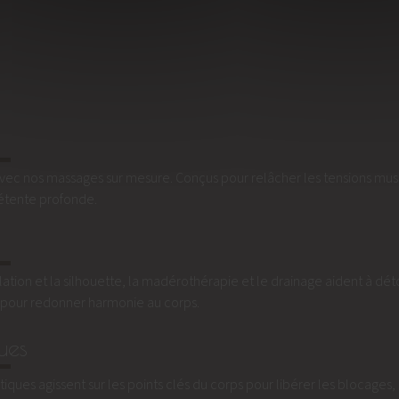
ec nos massages sur mesure. Conçus pour relâcher les tensions muscul
 détente profonde.
ation et la silhouette, la madérothérapie et le drainage aident à détox
ces pour redonner harmonie au corps.
ues
ues agissent sur les points clés du corps pour libérer les blocages, ré