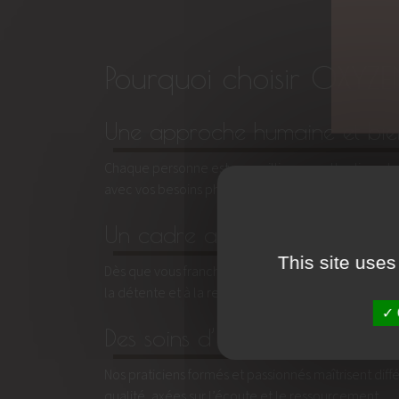
Pourquoi choisir OXY
Une approche humaine et bien
Chaque personne est accueillie avec attention et 
avec vos besoins physiques et émotionnels.
Un cadre apaisant en plein cen
This site uses
Dès que vous franchissez la porte, vous quittez le 
la détente et à la reconnexion.
Des soins d’expertise
Nos praticiens formés et passionnés maîtrisent diff
qualité, axées sur l’écoute et le ressourcement.