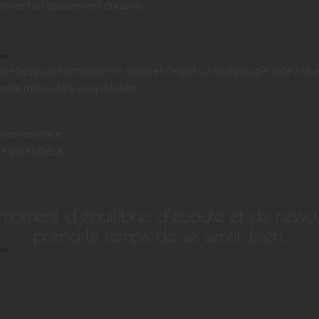
cherchent un apaisement durable.
lles pour harmoniser le corps et l’esprit. La kinésiologie aide à libé
otre mieux-être au quotidien.
bienveillance.
une parenthèse.
n moment d’équilibre, d’écoute et de resso
prend le temps de se sentir bien.