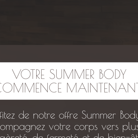
VOTRE SUMMER BODY
COMMENCE MAINTENANT..
fitez de notre offre Summer Bod
ompagnez votre corps vers plu
égèreté, de fermeté et de bien-êt