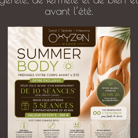
isons vos rêves, avec une ambiti
avant l’été.
r est un lieu unique, né d’une envie profonde d’offrir un espace où 
énité, pensé pour vous permettre de ralentir, respirer, et retrouver l’é
écoute. Ce moment d’échange nous permet de comprendre vos besoin
 apaisante et revitalisante.
IRRIGATION DU
LUXOPUNCTU
CÔLON
SOINS
NATUROPATHI
ÉNERGÉTIQUES &
KINÉSIOLOGIE
RÉSERVATION