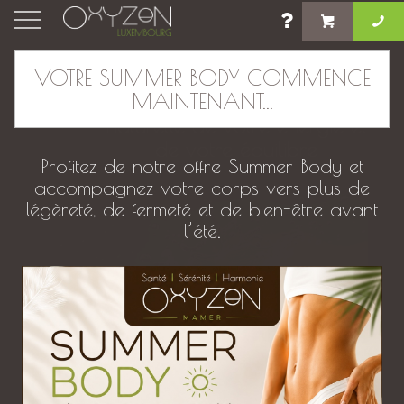
×
VOTRE SUMMER BODY COMMENCE
MAINTENANT...
L’eau de coco : l’alliée
naturelle de votre énergie et
de votre équilibre
Profitez de notre offre Summer Body et
accompagnez votre corps vers plus de
légèreté, de fermeté et de bien-être avant
l’été.