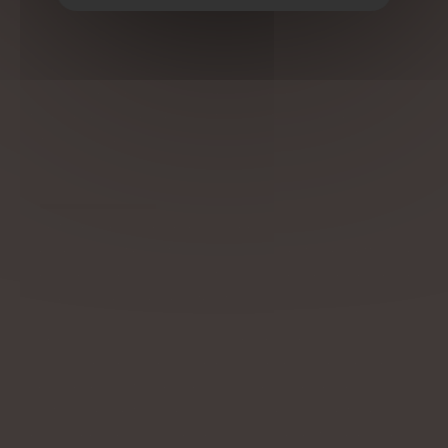
contiennent des acides gras essentiels qui protègent les
membranes cellulaires.
6. Les noix et graines
Noix, graines de chia, amandes... riches en bons gras et en
fibres, elles soutiennent à la fois la digestion et l’équilibre
inflammatoire.
Et la digestion dans tout ça ?
Une flore intestinale déséquilibrée ou un côlon encrassé
peuvent amplifier l’inflammation. Pour renforcer l’efficacité
de votre alimentation anti-inflammatoire, il est essentiel de
soutenir votre système digestif.
Chez OXYZEN, nous proposons des séances d’
irrigation du
côlon
, une méthode douce et naturelle qui permet de
nettoyer en profondeur le côlon, d’éliminer les résidus
stagnants et de favoriser un microbiote sain. Une flore
équilibrée, c’est un système immunitaire renforcé et une