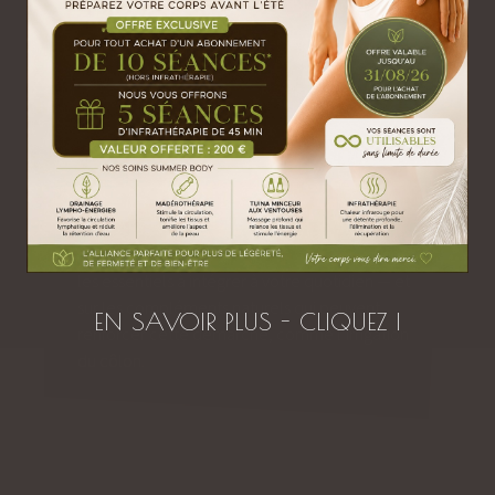
03/06/2025
Fatigue chronique, douleurs articulaires,
troubles digestifs, teint terne… Et si une
inflammation silencieuse était en cause ?
L’alimentation joue un rôle majeur pour réguler
ces états inflammatoires. Certains aliments,
véritables boucliers naturels, permettent de
calmer l’inflammation et de préserver
l’équilibre du corps. OXYZEN vous éclaire sur
les essentiels à intégrer à votre quotidien — et
sur les compléments naturels qui peuvent
EN SAVOIR PLUS - CLIQUEZ I
renforcer cette démarche, comme l’irrigation
du côlon.