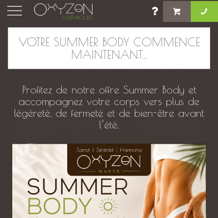
×
VOTRE SUMMER BODY COMMENCE
MAINTENANT...
Les aliments qui boostent
l’énergie : mieux manger
pour mieux vivre
Profitez de notre offre Summer Body et
accompagnez votre corps vers plus de
légèreté, de fermeté et de bien-être avant
l’été.