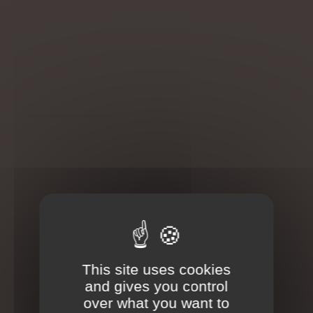
La richesse en antioxydants, qui luttent contre le stress
oxydatif, un des responsables de la fatigue chronique.
La capacité digestive, car une mauvaise digestion
fatigue l’organisme au lieu de le nourrir.
Les meilleurs aliments pour booster votre
énergie
1. Les fruits frais (banane, pomme, agrumes)
Riches en vitamine C, fructose naturel et fibres, les fruits
sont parfaits pour un regain d’énergie rapide et sain. La
banane, par exemple, contient du magnésium et du
potassium, deux minéraux anti-fatigue.
2. Les oléagineux (amandes, noix, noisettes)
Riches en bons lipides, en protéines végétales et en
vitamines B, ils apportent une énergie durable et favorisent
This site uses cookies
la concentration. Une petite poignée en collation peut faire
and gives you control
la différence.
over what you want to