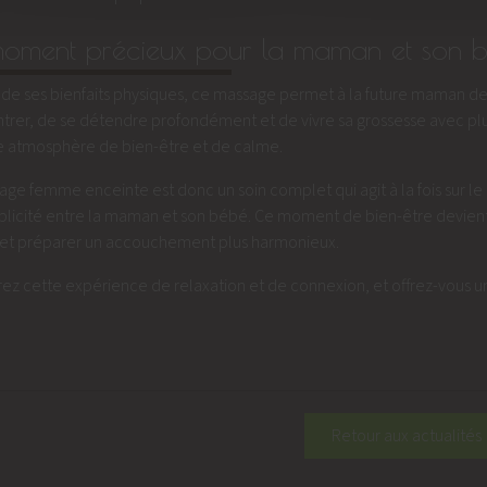
oment précieux pour la maman et son 
de ses bienfaits physiques, ce massage permet à la future maman de s
ntrer, de se détendre profondément et de vivre sa grossesse avec plu
e atmosphère de bien-être et de calme.
ge femme enceinte est donc un soin complet qui agit à la fois sur le c
licité entre la maman et son bébé. Ce moment de bien-être devient ai
 et préparer un accouchement plus harmonieux.
ez cette expérience de relaxation et de connexion, et offrez-vous 
Retour aux actualités