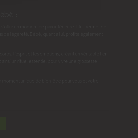
bébé :
’offrir un moment de paix intérieure. Il lui permet de
s de légèreté. Bébé, quant à lui, profite également
orps, l’esprit et les émotions, créant un véritable lien
nsi un rituel essentiel pour vivre une grossesse
un moment unique de bien-être pour vous et votre