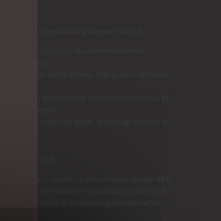
nt précieux pendant la grossesse. Il aide à :
és à la condition physique de la femme enceinte,
tigue accumulée.
ent une peau sèche et tirée, mais grâce à des huiles
e la connexion émotionnelle entre la future maman et
besoins respectifs.
orant la circulation sanguine, le massage prépare le
in complet
 5000 ans qui s’appuie sur des principes de bien-être
man de manière rassurante et apaisante. Grâce à des
n prenant en compte ses besoins particuliers et ses