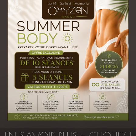
ge femme enceinte agit sur plusieurs niveaux pour offrir un soulageme
re les tensions et la fatigue : Légers effleurages et frictions, adapt
ttent de relâcher les tensions musculaires et de lutter contre la fa
cir et assouplir la peau : Les changements hormonaux entraînent souv
rissantes, le massage aide à maintenir une peau souple et hydratée.
orcer le lien entre la maman et bébé : Ce moment privilégié favoris
nfant, grâce à une détente profonde et une attention portée à leurs 
arer un accouchement harmonieux : En réduisant le stress et en améli
s à une naissance plus douce et sereine.
pratique issue de l'Ayurveda pour un so
ge femme enceinte selon l'Ayurveda est un soin ancestral de plus de
 Pratiqué avec de l’huile chaude, ce massage enveloppe la future ma
pécifiques, fluides et doux, il accompagne la femme enceinte tout e
tés.