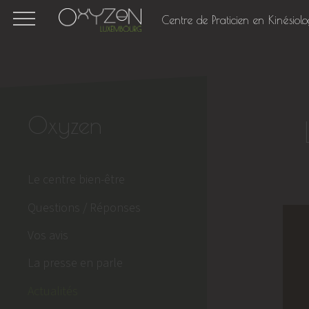
Centre de Praticien en Kinésiolo
Oxyzen
Le centre bien-être
Questions / Réponses
Vos avis
La presse en parle
Actualités