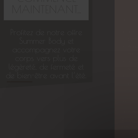
MAINTENANT...
Le massa
Profitez de notre offre
Rédui
perme
Summer Body et
Adou
accompagnez votre
nour
corps vers plus de
Renf
légèreté, de fermeté et
son e
de bien-être avant l’été.
Prép
corp
Une 
Le massa
global.
gestes s
sensibili