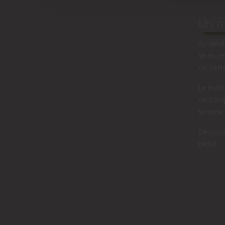
Un m
Au-delà 
se rece
de cett
Le massa
de comp
sereine
Découvr
bébé.