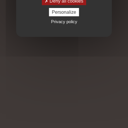
Deny all cookies
lourdeur.
Amélioration du système immunitaire : en détoxifiant
Personalize
l’intestin, on renforce les défenses naturelles de
Privacy policy
l’organisme.
Bien-être général : un côlon propre favorise une meilleure
énergie, un sommeil réparateur et une peau plus
éclatante.
Soutien au microbiote intestinal : en éliminant les résidus
stagnants, l’irrigation du côlon offre un terrain favorable aux
bonnes bactéries, rééquilibrant ainsi la flore intestinale.
Comment entretenir un microbiote sain ?
En plus des séances d’irrigation du côlon, adopter une
alimentation équilibrée est essentiel. Voici quelques
conseils pour chouchouter votre microbiote :
Consommer des fibres : les légumes, les légumineuses et
les céréales complètes nourrissent les bonnes bactéries.
Favoriser les aliments fermentés : kéfir, choucroute, miso et
kombucha enrichissent la flore intestinale.