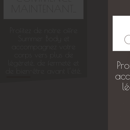
MAINTENANT...
Profitez de notre offre
Summer Body et
accompagnez votre
corps vers plus de
légèreté, de fermeté et
Pro
de bien-être avant l’été.
acc
Tui
l
Le so
le pl
Cuiss
rédui