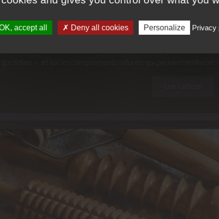
ue chronique, douleurs articulaires, troubles digestifs, teint terne… E
OK, accept all
Deny all cookies
Personalize
Privacy 
mentation joue un rôle majeur pour réguler ces états inflammatoires. C
ttent de calmer l’inflammation et de préserver l’équilibre du corps. 
 quotidien — et sur les compléments naturels qui peuvent renforcer 
Lire l'article