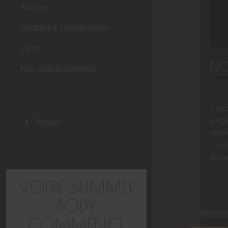
Articles
Contact & coordonnées
Liens
NO
Nos établissements
1 an 
uniqu
Retour
offri
– ou 
du co
VOTRE SUMMER
BODY
COMMENCE