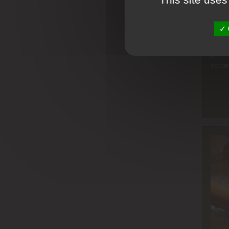
Fatig
L’ali
perme
votre