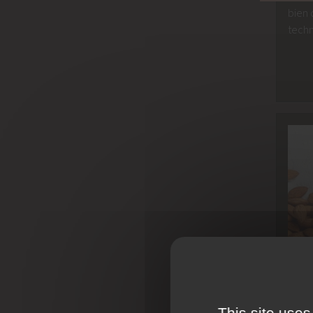
bien 
techn
Ali
This site uses